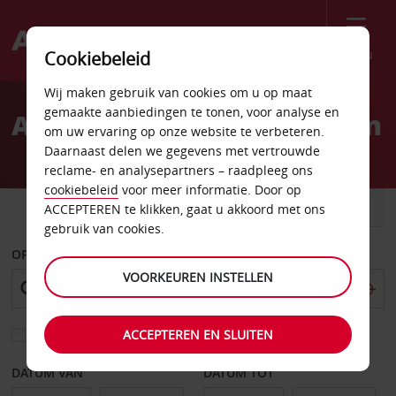
Menu
Cookiebeleid
Welcome
Wij maken gebruik van cookies om u op maat
to
gemaakte aanbiedingen te tonen, voor analyse en
Autoverhuur Viry Châtillon
Avis
om uw ervaring op onze website te verbeteren.
Daarnaast delen we gegevens met vertrouwde
reclame- en analysepartners – raadpleeg ons
cookiebeleid
voor meer informatie. Door op
AUTO
BESTELWAGEN
ACCEPTEREN te klikken, gaat u akkoord met ons
gebruik van cookies.
OPHALEN OP
VOORKEUREN INSTELLEN
ACCEPTEREN EN SLUITEN
Kies een ander afleverpunt
DATUM VAN
DATUM TOT