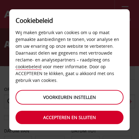
Menu
Cookiebeleid
Welcome
Wij maken gebruik van cookies om u op maat
to
gemaakte aanbiedingen te tonen, voor analyse en
Autoverhuur St-Raphaël
Avis
om uw ervaring op onze website te verbeteren.
Daarnaast delen we gegevens met vertrouwde
reclame- en analysepartners – raadpleeg ons
cookiebeleid
voor meer informatie. Door op
AUTO
BESTELWAGEN
ACCEPTEREN te klikken, gaat u akkoord met ons
gebruik van cookies.
OPHALEN OP
VOORKEUREN INSTELLEN
ACCEPTEREN EN SLUITEN
Kies een ander afleverpunt
DATUM VAN
DATUM TOT