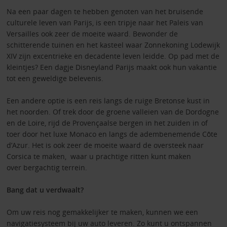
Na een paar dagen te hebben genoten van het bruisende
culturele leven van Parijs, is een tripje naar het Paleis van
Versailles ook zeer de moeite waard. Bewonder de
schitterende tuinen en het kasteel waar Zonnekoning Lodewijk
XIV zijn excentrieke en decadente leven leidde. Op pad met de
kleintjes? Een dagje Disneyland Parijs maakt ook hun vakantie
tot een geweldige belevenis.
Een andere optie is een reis langs de ruige Bretonse kust in
het noorden. Of trek door de groene valleien van de Dordogne
en de Loire, rijd de Provençaalse bergen in het zuiden in of
toer door het luxe Monaco en langs de adembenemende Côte
d’Azur. Het is ook zeer de moeite waard de oversteek naar
Corsica te maken, waar u prachtige ritten kunt maken
over bergachtig terrein.
Bang dat u verdwaalt?
Om uw reis nog gemakkelijker te maken, kunnen we een
navigatiesysteem
bij uw auto leveren. Zo kunt u ontspannen