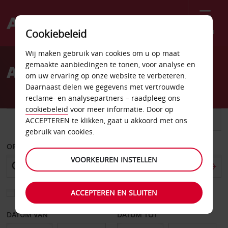
Menu
Cookiebeleid
Welcome
Wij maken gebruik van cookies om u op maat
to
gemaakte aanbiedingen te tonen, voor analyse en
Autohuur in Parijs
Avis
om uw ervaring op onze website te verbeteren.
Daarnaast delen we gegevens met vertrouwde
reclame- en analysepartners – raadpleeg ons
cookiebeleid
voor meer informatie. Door op
AUTO
BESTELWAGEN
ACCEPTEREN te klikken, gaat u akkoord met ons
gebruik van cookies.
OPHALEN OP
VOORKEUREN INSTELLEN
ACCEPTEREN EN SLUITEN
Kies een ander afleverpunt
DATUM VAN
DATUM TOT