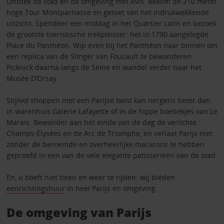
Ontdek de stad en de omgeving met Avis. Beklim de 210 meter
hoge Tour Montparnasse en geniet van het indrukwekkende
uitzicht. Spendeer een middag in het Quartier Latin en bezoek
de grootste toeristische trekpleister: het in 1790 aangelegde
Place du Panthéon. Wip even bij het Panthéon naar binnen om
een replica van de Slinger van Foucault te bewonderen.
Picknick daarna langs de Seine en wandel verder naar het
Musée D’Orsay.
Stijlvol shoppen met een Parijse twist kan nergens beter dan
in warenhuis Galerie Lafayette of in de hippe boetiekjes van Le
Marais. Bewonder aan het einde van de dag de verlichte
Champs-Élysées en de Arc de Triomphe, en verlaat Parijs niet
zonder de beroemde en overheerlijke macarons te hebben
geproefd in een van de vele elegante patisserieën van de stad.
En, u hoeft niet heen en weer te rijden: wij bieden
eenrichtingshuur
in heel Parijs en omgeving.
De omgeving van Parijs