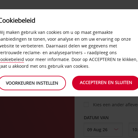
Cookiebeleid
AANBIEDINGEN
SELF-SERVICE
PRODUCTEN
Wij maken gebruik van cookies om u op maat gemaakte
aanbiedingen te tonen, voor analyse en om uw ervaring op onze
website te verbeteren. Daarnaast delen we gegevens met
vertrouwde reclame- en analysepartners – raadpleeg ons
AUTO
cookiebeleid
voor meer informatie. Door op ACCEPTEREN te klikken,
gaat u akkoord met ons gebruik van cookies.
OPHALEN OP
ACCEPTEREN EN SLUITEN
VOORKEUREN INSTELLEN
Kies een ander aflev
DATUM VAN