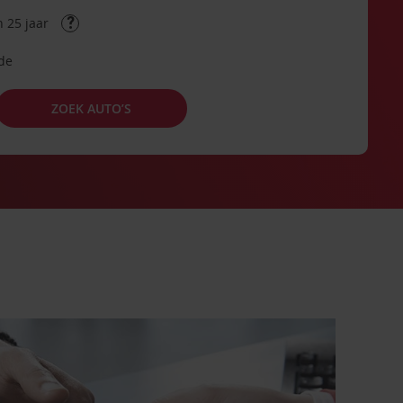
 25 jaar
ode
ZOEK AUTO’S