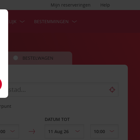
Mijn reserveringen
Help
ZAKELIJK
BESTEMMINGEN
BESTELWAGEN
erpunt
DATUM TOT