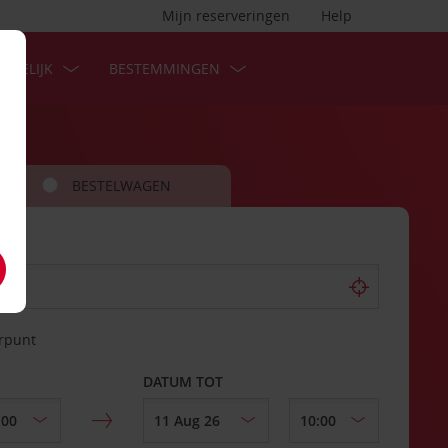
Mijn reserveringen
Help
ZAKELIJK
BESTEMMINGEN
BESTELWAGEN
erpunt
DATUM TOT