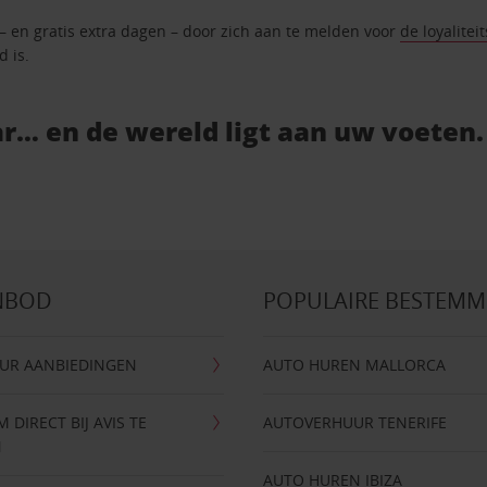
 – en gratis extra dagen – door zich aan te melden voor
de loyalitei
d is.
r… en de wereld ligt aan uw voeten.
NBOD
POPULAIRE BESTEM
UR AANBIEDINGEN
AUTO HUREN MALLORCA
DIRECT BIJ AVIS TE
AUTOVERHUUR TENERIFE
N
AUTO HUREN IBIZA