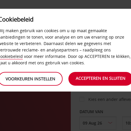
Cookiebeleid
AANBIEDINGEN
SELF-SERVICE
PRODUCTEN
Wij maken gebruik van cookies om u op maat gemaakte
aanbiedingen te tonen, voor analyse en om uw ervaring op onze
website te verbeteren. Daarnaast delen we gegevens met
vertrouwde reclame- en analysepartners – raadpleeg ons
AUTO
cookiebeleid
voor meer informatie. Door op ACCEPTEREN te klikken,
gaat u akkoord met ons gebruik van cookies.
ation
OPHALEN OP
ACCEPTEREN EN SLUITEN
VOORKEUREN INSTELLEN
Kies een ander aflev
DATUM VAN