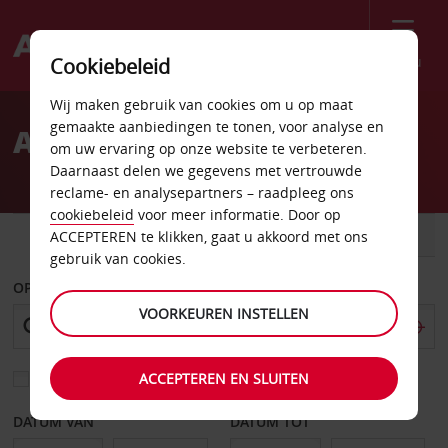
Menu
Cookiebeleid
Welcome
Wij maken gebruik van cookies om u op maat
to
gemaakte aanbiedingen te tonen, voor analyse en
Autoverhuur Colmar
Avis
om uw ervaring op onze website te verbeteren.
Daarnaast delen we gegevens met vertrouwde
reclame- en analysepartners – raadpleeg ons
cookiebeleid
voor meer informatie. Door op
AUTO
BESTELWAGEN
ACCEPTEREN te klikken, gaat u akkoord met ons
gebruik van cookies.
OPHALEN OP
VOORKEUREN INSTELLEN
ACCEPTEREN EN SLUITEN
Kies een ander afleverpunt
DATUM VAN
DATUM TOT