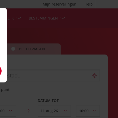
Mijn reserveringen
Help
ZAKELIJK
BESTEMMINGEN
BESTELWAGEN
erpunt
DATUM TOT