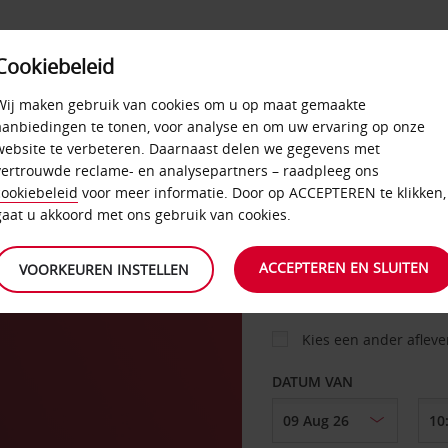
Cookiebeleid
AANBIEDINGEN
SELF-SERVICE
PRODUCTEN
Wij maken gebruik van cookies om u op maat gemaakte
aanbiedingen te tonen, voor analyse en om uw ervaring op onze
website te verbeteren. Daarnaast delen we gegevens met
vertrouwde reclame- en analysepartners – raadpleeg ons
AUTO
cookiebeleid
voor meer informatie. Door op ACCEPTEREN te klikken,
gaat u akkoord met ons gebruik van cookies.
OPHALEN OP
ACCEPTEREN EN SLUITEN
VOORKEUREN INSTELLEN
Kies een ander aflev
DATUM VAN