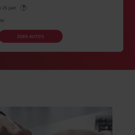
 25 jaar
ode
ZOEK AUTO’S