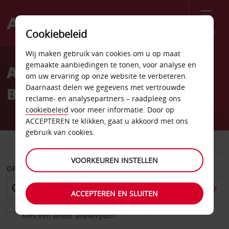
Menu
Cookiebeleid
Welcome
Wij maken gebruik van cookies om u op maat
to
gemaakte aanbiedingen te tonen, voor analyse en
Autoverhuur Boulogne-
Avis
om uw ervaring op onze website te verbeteren.
Daarnaast delen we gegevens met vertrouwde
Billancourt
reclame- en analysepartners – raadpleeg ons
cookiebeleid
voor meer informatie. Door op
ACCEPTEREN te klikken, gaat u akkoord met ons
gebruik van cookies.
AUTO
BESTELWAGEN
VOORKEUREN INSTELLEN
OPHALEN OP
ACCEPTEREN EN SLUITEN
Kies een ander afleverpunt