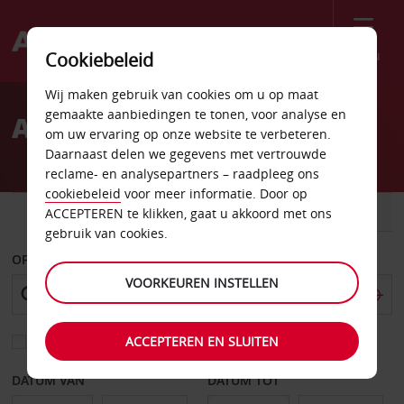
Menu
Cookiebeleid
Welcome
Wij maken gebruik van cookies om u op maat
to
gemaakte aanbiedingen te tonen, voor analyse en
Autoverhuur in Finland
Avis
om uw ervaring op onze website te verbeteren.
Daarnaast delen we gegevens met vertrouwde
reclame- en analysepartners – raadpleeg ons
cookiebeleid
voor meer informatie. Door op
AUTO
BESTELWAGEN
ACCEPTEREN te klikken, gaat u akkoord met ons
gebruik van cookies.
OPHALEN OP
VOORKEUREN INSTELLEN
ACCEPTEREN EN SLUITEN
Kies een ander afleverpunt
DATUM VAN
DATUM TOT