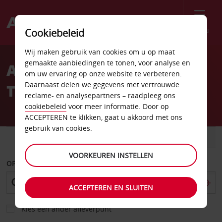
Menu
Cookiebeleid
Welcome
Wij maken gebruik van cookies om u op maat
to
gemaakte aanbiedingen te tonen, voor analyse en
Autoverhuur Luchthaven
Avis
om uw ervaring op onze website te verbeteren.
Daarnaast delen we gegevens met vertrouwde
Tartu
reclame- en analysepartners – raadpleeg ons
cookiebeleid
voor meer informatie. Door op
ACCEPTEREN te klikken, gaat u akkoord met ons
gebruik van cookies.
AUTO
BESTELWAGEN
VOORKEUREN INSTELLEN
OPHALEN OP
ACCEPTEREN EN SLUITEN
Kies een ander afleverpunt