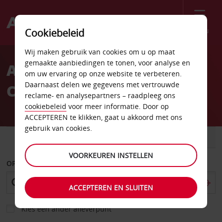
Menu
Cookiebeleid
Welcome
Wij maken gebruik van cookies om u op maat
to
gemaakte aanbiedingen te tonen, voor analyse en
Autoverhuur Standal
Avis
om uw ervaring op onze website te verbeteren.
Daarnaast delen we gegevens met vertrouwde
Centrum
reclame- en analysepartners – raadpleeg ons
cookiebeleid
voor meer informatie. Door op
ACCEPTEREN te klikken, gaat u akkoord met ons
gebruik van cookies.
AUTO
BESTELWAGEN
VOORKEUREN INSTELLEN
OPHALEN OP
ACCEPTEREN EN SLUITEN
Kies een ander afleverpunt