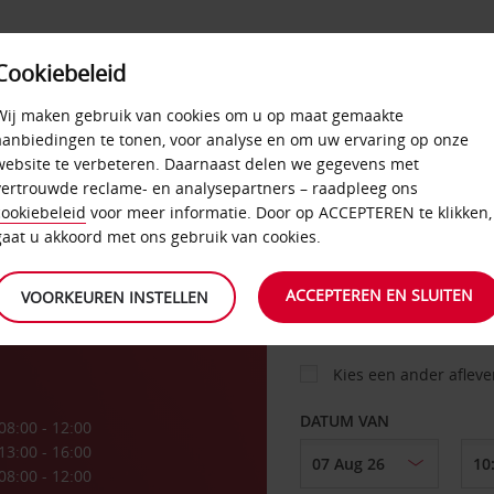
Cookiebeleid
AANBIEDINGEN
SELF-SERVICE
PRODUCTEN
Wij maken gebruik van cookies om u op maat gemaakte
aanbiedingen te tonen, voor analyse en om uw ervaring op onze
website te verbeteren. Daarnaast delen we gegevens met
vertrouwde reclame- en analysepartners – raadpleeg ons
AUTO
cookiebeleid
voor meer informatie. Door op ACCEPTEREN te klikken,
gaat u akkoord met ons gebruik van cookies.
st
OPHALEN OP
ACCEPTEREN EN SLUITEN
VOORKEUREN INSTELLEN
Kies een ander aflev
DATUM VAN
08:00 - 12:00
13:00 - 16:00
08:00 - 12:00