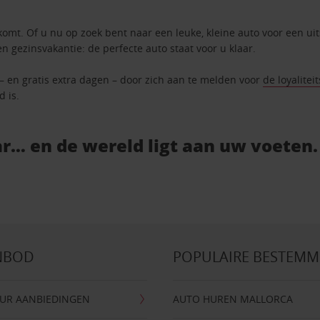
komt. Of u nu op zoek bent naar een leuke, kleine auto voor een ui
en gezinsvakantie: de perfecte auto staat voor u klaar.
 – en gratis extra dagen – door zich aan te melden voor
de loyalitei
d is.
r… en de wereld ligt aan uw voeten.
NBOD
POPULAIRE BESTEM
UR AANBIEDINGEN
AUTO HUREN MALLORCA