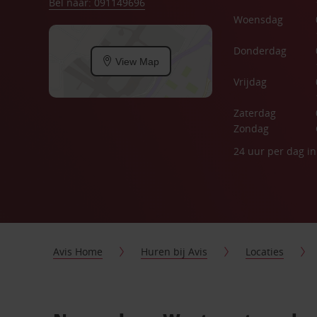
Bel naar: 091149696
Woensdag
Donderdag
View Map
Vrijdag
Zaterdag
Zondag
24 uur per dag i
Avis Home
Huren bij Avis
Locaties