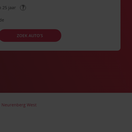
 25 jaar
ode
ZOEK AUTO’S
r Neurenberg West