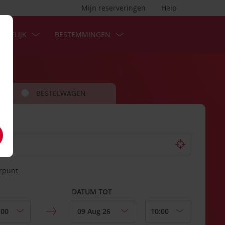
Mijn reserveringen
Help
ZAKELIJK
BESTEMMINGEN
BESTELWAGEN
erpunt
DATUM TOT