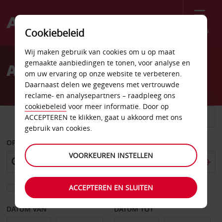
Menu
Cookiebeleid
Welcome
Wij maken gebruik van cookies om u op maat
to
gemaakte aanbiedingen te tonen, voor analyse en
Autoverhuur Lörrach
Avis
om uw ervaring op onze website te verbeteren.
Daarnaast delen we gegevens met vertrouwde
reclame- en analysepartners – raadpleeg ons
cookiebeleid
voor meer informatie. Door op
AUTO
BESTELWAGEN
ACCEPTEREN te klikken, gaat u akkoord met ons
gebruik van cookies.
OPHALEN OP
VOORKEUREN INSTELLEN
ACCEPTEREN EN SLUITEN
Kies een ander afleverpunt
DATUM VAN
DATUM TOT