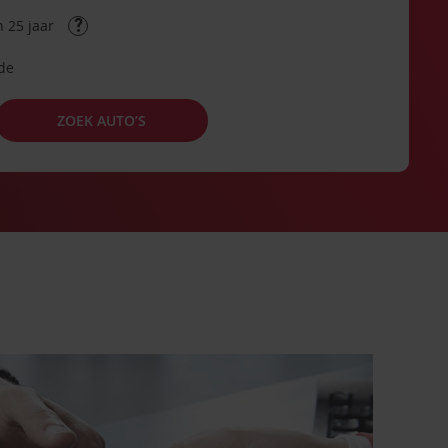
 25 jaar
ode
ZOEK AUTO’S