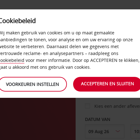
Cookiebeleid
AANBIEDINGEN
SELF-SERVICE
PRODUCTEN
Wij maken gebruik van cookies om u op maat gemaakte
aanbiedingen te tonen, voor analyse en om uw ervaring op onze
website te verbeteren. Daarnaast delen we gegevens met
vertrouwde reclame- en analysepartners – raadpleeg ons
AUTO
cookiebeleid
voor meer informatie. Door op ACCEPTEREN te klikken,
gaat u akkoord met ons gebruik van cookies.
OPHALEN OP
ACCEPTEREN EN SLUITEN
VOORKEUREN INSTELLEN
Kies een ander aflev
DATUM VAN