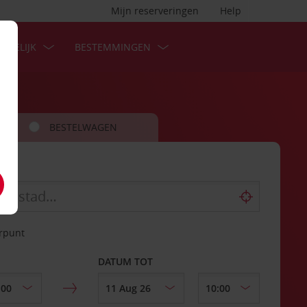
Mijn reserveringen
Help
ZAKELIJK
BESTEMMINGEN
BESTELWAGEN
erpunt
DATUM TOT