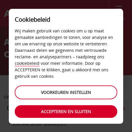
Menu
Cookiebeleid
Welcome
Wij maken gebruik van cookies om u op maat
to
gemaakte aanbiedingen te tonen, voor analyse en
Autoverhuur Bautzen
Avis
om uw ervaring op onze website te verbeteren.
Daarnaast delen we gegevens met vertrouwde
Centrum
reclame- en analysepartners – raadpleeg ons
cookiebeleid
voor meer informatie. Door op
ACCEPTEREN te klikken, gaat u akkoord met ons
gebruik van cookies.
AUTO
BESTELWAGEN
VOORKEUREN INSTELLEN
OPHALEN OP
ACCEPTEREN EN SLUITEN
Kies een ander afleverpunt