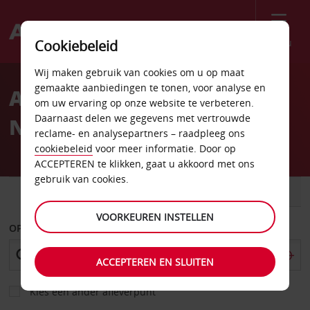
Menu
Cookiebeleid
Welcome
Wij maken gebruik van cookies om u op maat
to
gemaakte aanbiedingen te tonen, voor analyse en
Autoverhuur Bamberg-
Avis
om uw ervaring op onze website te verbeteren.
Daarnaast delen we gegevens met vertrouwde
Noord
reclame- en analysepartners – raadpleeg ons
cookiebeleid
voor meer informatie. Door op
ACCEPTEREN te klikken, gaat u akkoord met ons
gebruik van cookies.
AUTO
BESTELWAGEN
VOORKEUREN INSTELLEN
OPHALEN OP
ACCEPTEREN EN SLUITEN
Kies een ander afleverpunt