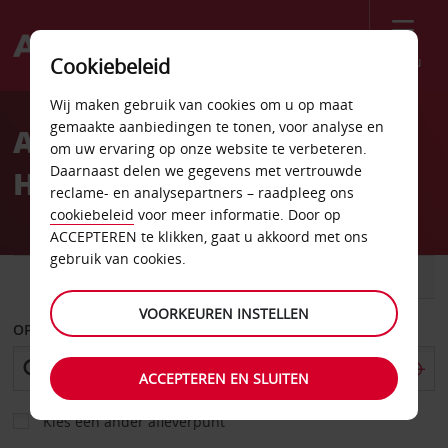
Menu
Cookiebeleid
Welcome
Wij maken gebruik van cookies om u op maat
to
gemaakte aanbiedingen te tonen, voor analyse en
Autoverhuur in Bosnië en
Avis
om uw ervaring op onze website te verbeteren.
Daarnaast delen we gegevens met vertrouwde
Herzegovina
reclame- en analysepartners – raadpleeg ons
cookiebeleid
voor meer informatie. Door op
ACCEPTEREN te klikken, gaat u akkoord met ons
gebruik van cookies.
AUTO
BESTELWAGEN
VOORKEUREN INSTELLEN
OPHALEN OP
ACCEPTEREN EN SLUITEN
Kies een ander afleverpunt