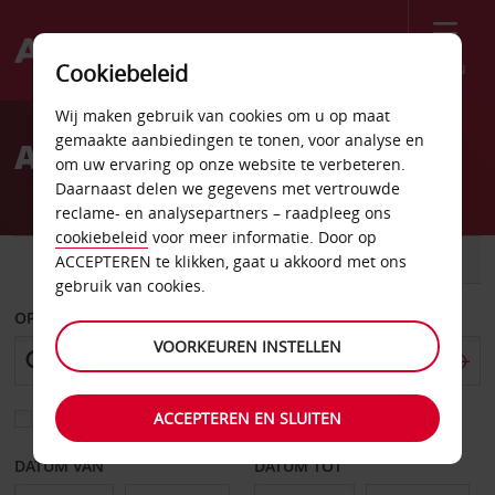
Menu
Cookiebeleid
Welcome
Wij maken gebruik van cookies om u op maat
to
gemaakte aanbiedingen te tonen, voor analyse en
Autoverhuur Leuven
Avis
om uw ervaring op onze website te verbeteren.
Daarnaast delen we gegevens met vertrouwde
reclame- en analysepartners – raadpleeg ons
cookiebeleid
voor meer informatie. Door op
AUTO
BESTELWAGEN
ACCEPTEREN te klikken, gaat u akkoord met ons
gebruik van cookies.
OPHALEN OP
VOORKEUREN INSTELLEN
ACCEPTEREN EN SLUITEN
Kies een ander afleverpunt
DATUM VAN
DATUM TOT