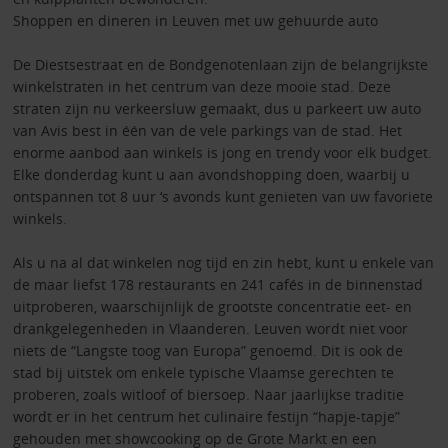
Shoppen en dineren in Leuven met uw gehuurde auto
De Diestsestraat en de Bondgenotenlaan zijn de belangrijkste
winkelstraten in het centrum van deze mooie stad. Deze
straten zijn nu verkeersluw gemaakt, dus u parkeert uw auto
van Avis best in één van de vele parkings van de stad. Het
enorme aanbod aan winkels is jong en trendy voor elk budget.
Elke donderdag kunt u aan avondshopping doen, waarbij u
ontspannen tot 8 uur ‘s avonds kunt genieten van uw favoriete
winkels.
Als u na al dat winkelen nog tijd en zin hebt, kunt u enkele van
de maar liefst 178 restaurants en 241 cafés in de binnenstad
uitproberen, waarschijnlijk de grootste concentratie eet- en
drankgelegenheden in Vlaanderen. Leuven wordt niet voor
niets de “Langste toog van Europa” genoemd. Dit is ook de
stad bij uitstek om enkele typische Vlaamse gerechten te
proberen, zoals witloof of biersoep. Naar jaarlijkse traditie
wordt er in het centrum het culinaire festijn “hapje-tapje”
gehouden met showcooking op de Grote Markt en een