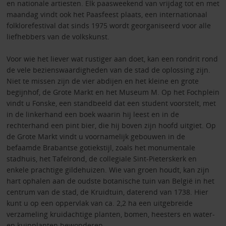
en nationale artiesten. Elk paasweekend van vrijdag tot en met
maandag vindt ook het Paasfeest plaats, een internationaal
folklorefestival dat sinds 1975 wordt georganiseerd voor alle
liefhebbers van de volkskunst.
Voor wie het liever wat rustiger aan doet, kan een rondrit rond
de vele bezienswaardigheden van de stad de oplossing zijn.
Niet te missen zijn de vier abdijen en het kleine en grote
begijnhof, de Grote Markt en het Museum M. Op het Fochplein
vindt u Fonske, een standbeeld dat een student voorstelt, met
in de linkerhand een boek waarin hij leest en in de
rechterhand een pint bier, die hij boven zijn hoofd uitgiet. Op
de Grote Markt vindt u voornamelijk gebouwen in de
befaamde Brabantse gotiekstijl, zoals het monumentale
stadhuis, het Tafelrond, de collegiale Sint-Pieterskerk en
enkele prachtige gildehuizen. Wie van groen houdt, kan zijn
hart ophalen aan de oudste botanische tuin van België in het
centrum van de stad, de Kruidtuin, daterend van 1738. Hier
kunt u op een oppervlak van ca. 2,2 ha een uitgebreide
verzameling kruidachtige planten, bomen, heesters en water-
en kuipplanten bewonderen.