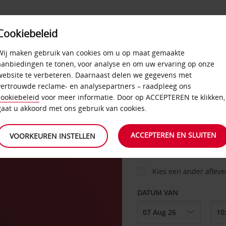
Cookiebeleid
AANBIEDINGEN
SELF-SERVICE
PRODUCTEN
Wij maken gebruik van cookies om u op maat gemaakte
aanbiedingen te tonen, voor analyse en om uw ervaring op onze
website te verbeteren. Daarnaast delen we gegevens met
vertrouwde reclame- en analysepartners – raadpleeg ons
AUTO
cookiebeleid
voor meer informatie. Door op ACCEPTEREN te klikken,
gaat u akkoord met ons gebruik van cookies.
OPHALEN OP
ACCEPTEREN EN SLUITEN
VOORKEUREN INSTELLEN
Kies een ander aflev
DATUM VAN