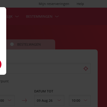
Mijn reserveringen
Help
ZAKELIJK
BESTEMMINGEN
BESTELWAGEN
erpunt
DATUM TOT