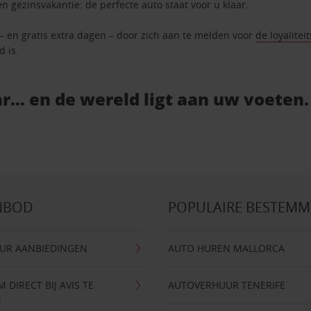
en gezinsvakantie: de perfecte auto staat voor u klaar.
 – en gratis extra dagen – door zich aan te melden voor
de loyalitei
d is.
r… en de wereld ligt aan uw voeten.
NBOD
POPULAIRE BESTEM
UR AANBIEDINGEN
AUTO HUREN MALLORCA
DIRECT BIJ AVIS TE
AUTOVERHUUR TENERIFE
N