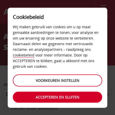
Menu
Cookiebeleid
Welcome
Wij maken gebruik van cookies om u op maat
to
gemaakte aanbiedingen te tonen, voor analyse en
Autoverhuur Luchthaven
Avis
om uw ervaring op onze website te verbeteren.
Daarnaast delen we gegevens met vertrouwde
Santiago
reclame- en analysepartners – raadpleeg ons
cookiebeleid
voor meer informatie. Door op
ACCEPTEREN te klikken, gaat u akkoord met ons
gebruik van cookies.
AUTO
BESTELWAGEN
VOORKEUREN INSTELLEN
OPHALEN OP
ACCEPTEREN EN SLUITEN
Kies een ander afleverpunt