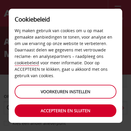
Menu
Cookiebeleid
Welcome
Wij maken gebruik van cookies om u op maat
to
gemaakte aanbiedingen te tonen, voor analyse en
Autoverhuur Dalby Myall
Avis
om uw ervaring op onze website te verbeteren.
Daarnaast delen we gegevens met vertrouwde
Motel
reclame- en analysepartners – raadpleeg ons
cookiebeleid
voor meer informatie. Door op
ACCEPTEREN te klikken, gaat u akkoord met ons
gebruik van cookies.
AUTO
BESTELWAGEN
VOORKEUREN INSTELLEN
OPHALEN OP
ACCEPTEREN EN SLUITEN
Kies een ander afleverpunt