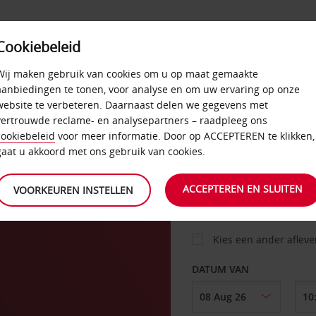
Cookiebeleid
AANBIEDINGEN
SELF-SERVICE
PRODUCTEN
Wij maken gebruik van cookies om u op maat gemaakte
aanbiedingen te tonen, voor analyse en om uw ervaring op onze
website te verbeteren. Daarnaast delen we gegevens met
bury
vertrouwde reclame- en analysepartners – raadpleeg ons
AUTO
cookiebeleid
voor meer informatie. Door op ACCEPTEREN te klikken,
gaat u akkoord met ons gebruik van cookies.
OPHALEN OP
ACCEPTEREN EN SLUITEN
VOORKEUREN INSTELLEN
Kies een ander aflev
DATUM VAN