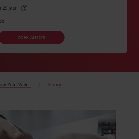
 25 jaar
ode
ZOEK AUTO’S
uw-Zuid-Wales
Albury