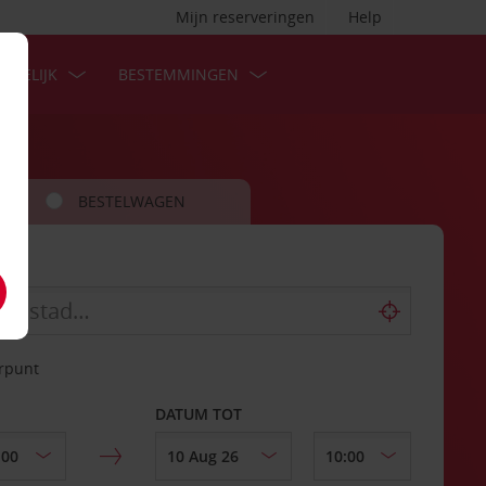
Mijn reserveringen
Help
ZAKELIJK
BESTEMMINGEN
BESTELWAGEN
erpunt
DATUM TOT