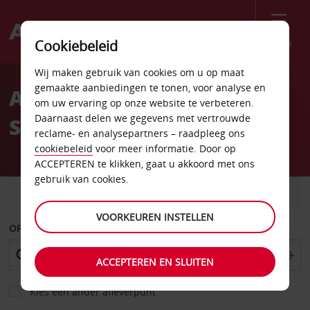
Menu
Cookiebeleid
Welcome
Wij maken gebruik van cookies om u op maat
to
gemaakte aanbiedingen te tonen, voor analyse en
Autoverhuur Dar Es
Avis
om uw ervaring op onze website te verbeteren.
Daarnaast delen we gegevens met vertrouwde
Salaam
reclame- en analysepartners – raadpleeg ons
cookiebeleid
voor meer informatie. Door op
ACCEPTEREN te klikken, gaat u akkoord met ons
gebruik van cookies.
AUTO
BESTELWAGEN
VOORKEUREN INSTELLEN
OPHALEN OP
ACCEPTEREN EN SLUITEN
Kies een ander afleverpunt