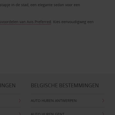
tstapje in de stad, een elegante sedan voor een
tsvoordelen van Avis Preferred
. Kies eenvoudigweg een
MINGEN
BELGISCHE BESTEMMINGEN
AUTO HUREN ANTWERPEN
AUTO HUREN GENT