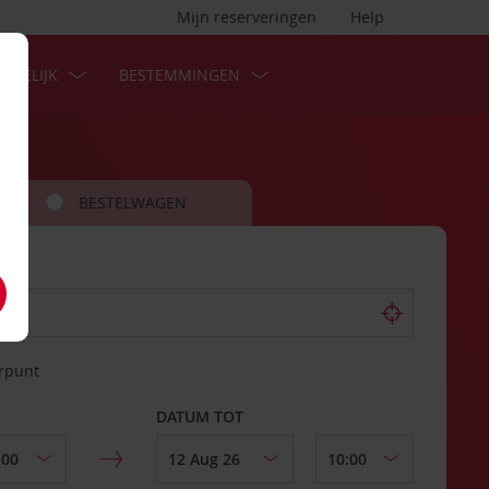
Mijn reserveringen
Help
ZAKELIJK
BESTEMMINGEN
BESTELWAGEN
erpunt
DATUM TOT