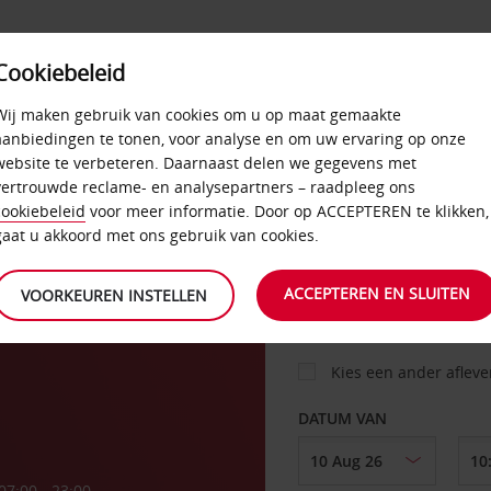
Cookiebeleid
AANBIEDINGEN
SELF-SERVICE
PRODUCTEN
Wij maken gebruik van cookies om u op maat gemaakte
aanbiedingen te tonen, voor analyse en om uw ervaring op onze
website te verbeteren. Daarnaast delen we gegevens met
vertrouwde reclame- en analysepartners – raadpleeg ons
AUTO
cookiebeleid
voor meer informatie. Door op ACCEPTEREN te klikken,
gaat u akkoord met ons gebruik van cookies.
OPHALEN OP
ACCEPTEREN EN SLUITEN
VOORKEUREN INSTELLEN
Kies een ander aflev
DATUM VAN
07:00 - 23:00