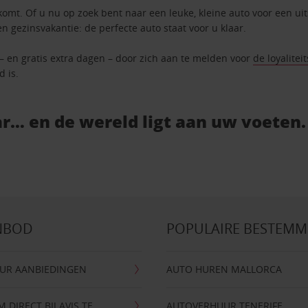
komt. Of u nu op zoek bent naar een leuke, kleine auto voor een ui
en gezinsvakantie: de perfecte auto staat voor u klaar.
 – en gratis extra dagen – door zich aan te melden voor
de loyalitei
d is.
r… en de wereld ligt aan uw voeten.
NBOD
POPULAIRE BESTEM
UR AANBIEDINGEN
AUTO HUREN MALLORCA
DIRECT BIJ AVIS TE
AUTOVERHUUR TENERIFE