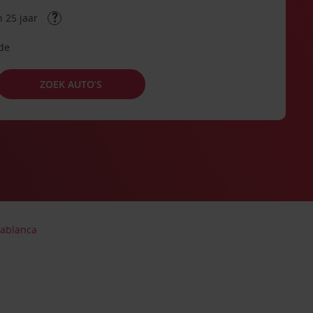
 25 jaar
ode
ZOEK AUTO’S
sablanca