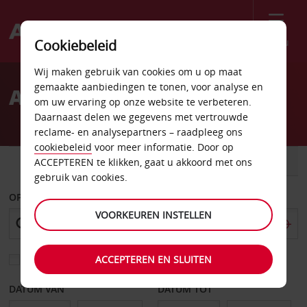
Menu
Cookiebeleid
Welcome
Wij maken gebruik van cookies om u op maat
to
gemaakte aanbiedingen te tonen, voor analyse en
Autoverhuur Bamako
Avis
om uw ervaring op onze website te verbeteren.
Daarnaast delen we gegevens met vertrouwde
reclame- en analysepartners – raadpleeg ons
cookiebeleid
voor meer informatie. Door op
AUTO
BESTELWAGEN
ACCEPTEREN te klikken, gaat u akkoord met ons
gebruik van cookies.
OPHALEN OP
VOORKEUREN INSTELLEN
ACCEPTEREN EN SLUITEN
Kies een ander afleverpunt
DATUM VAN
DATUM TOT