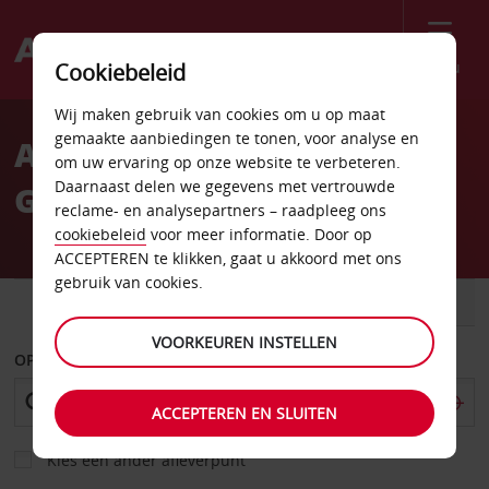
Menu
Cookiebeleid
Welcome
Wij maken gebruik van cookies om u op maat
to
gemaakte aanbiedingen te tonen, voor analyse en
Autoverhuur Equatoriaal-
Avis
om uw ervaring op onze website te verbeteren.
Daarnaast delen we gegevens met vertrouwde
Guinea
reclame- en analysepartners – raadpleeg ons
cookiebeleid
voor meer informatie. Door op
ACCEPTEREN te klikken, gaat u akkoord met ons
gebruik van cookies.
AUTO
BESTELWAGEN
VOORKEUREN INSTELLEN
OPHALEN OP
ACCEPTEREN EN SLUITEN
Kies een ander afleverpunt