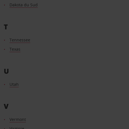
Dakota du Sud
T
Tennessee
Texas
U
Utah
V
Vermont
Virginie