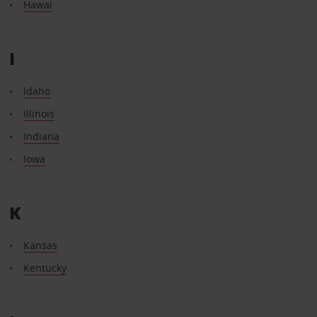
Hawaï
I
Idaho
Illinois
Indiana
Iowa
K
Kansas
Kentucky