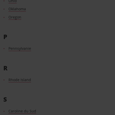
Ohio
Oklahoma
Oregon
P
Pennsylvanie
R
Rhode Island
S
Caroline du Sud