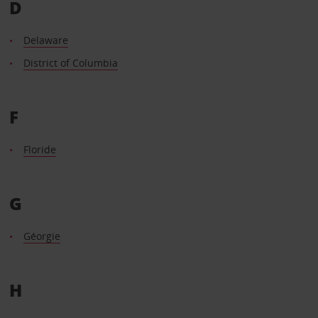
D
Delaware
District of Columbia
F
Floride
G
Géorgie
H