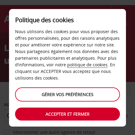
Politique des cookies
Menu
Nous utilisons des cookies pour vous proposer des
Welcome
offres personnalisées, pour des raisons analytiques
to
Location de voiture États-
et pour améliorer votre expérience sur notre site.
Avis
Nous partageons également nos données avec des
unis
partenaires publicitaires et analytiques. Pour plus
d’informations, voir notre
politique de cookies
. En
cliquant sur ACCEPTER vous acceptez que nous
utilisions des cookies.
VOITURE
UTILITAIRE
GÉRER VOS PRÉFÉRENCES
AGENCE DE DÉPART
ACCEPTER ET FERMER
Sélectionnez une autre agence de retour