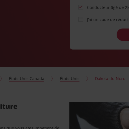
Conducteur âgé de 25
J’ai un code de réduc
États-Unis Canada
États-Unis
Dakota du Nord
iture
vons que vous êtes impatient de