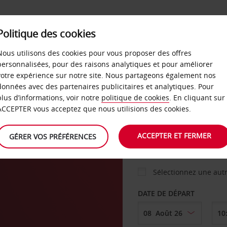
Politique des cookies
 PLANS
LIBRE-SERVICE
PRODUITS
ENTREPRI
Nous utilisons des cookies pour vous proposer des offres
personnalisées, pour des raisons analytiques et pour améliorer
votre expérience sur notre site. Nous partageons également nos
ture
données avec des partenaires publicitaires et analytiques. Pour
VOITURE
plus d’informations, voir notre
politique de cookies
. En cliquant sur
ACCEPTER vous acceptez que nous utilisions des cookies.
AGENCE DE DÉPART
ACCEPTER ET FERMER
GÉRER VOS PRÉFÉRENCES
Sélectionnez une aut
DATE DE DÉPART