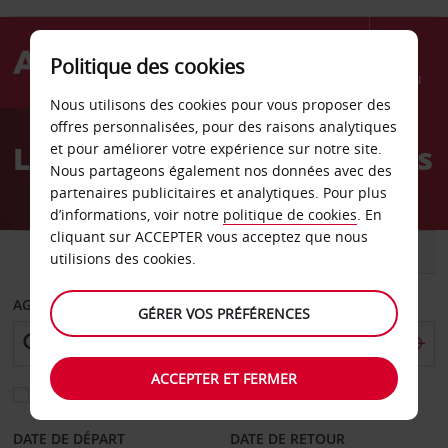
Politique des cookies
Menu
Nous utilisons des cookies pour vous proposer des
Welcome
offres personnalisées, pour des raisons analytiques
to
Location de voiture Kansas
et pour améliorer votre expérience sur notre site.
Avis
Nous partageons également nos données avec des
partenaires publicitaires et analytiques. Pour plus
d’informations, voir notre
politique de cookies
. En
cliquant sur ACCEPTER vous acceptez que nous
VOITURE
UTILITAIRE
utilisions des cookies.
AGENCE DE DÉPART
GÉRER VOS PRÉFÉRENCES
ACCEPTER ET FERMER
Sélectionnez une autre agence de retour
DATE DE DÉPART
DATE DE RETOUR