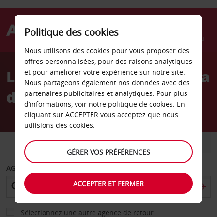
Politique des cookies
Menu
Nous utilisons des cookies pour vous proposer des
Welcome
offres personnalisées, pour des raisons analytiques
to
Location de voiture Dakota
et pour améliorer votre expérience sur notre site.
Avis
Nous partageons également nos données avec des
du Sud
partenaires publicitaires et analytiques. Pour plus
d’informations, voir notre
politique de cookies
. En
cliquant sur ACCEPTER vous acceptez que nous
utilisions des cookies.
VOITURE
UTILITAIRE
GÉRER VOS PRÉFÉRENCES
AGENCE DE DÉPART
ACCEPTER ET FERMER
Sélectionnez une autre agence de retour