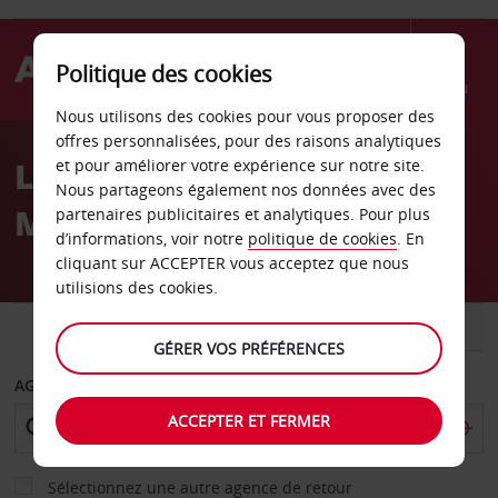
Politique des cookies
Menu
Nous utilisons des cookies pour vous proposer des
Welcome
offres personnalisées, pour des raisons analytiques
to
Location de voiture
et pour améliorer votre expérience sur notre site.
Avis
Nous partageons également nos données avec des
Mississippi
partenaires publicitaires et analytiques. Pour plus
d’informations, voir notre
politique de cookies
. En
cliquant sur ACCEPTER vous acceptez que nous
utilisions des cookies.
VOITURE
UTILITAIRE
GÉRER VOS PRÉFÉRENCES
AGENCE DE DÉPART
ACCEPTER ET FERMER
Sélectionnez une autre agence de retour