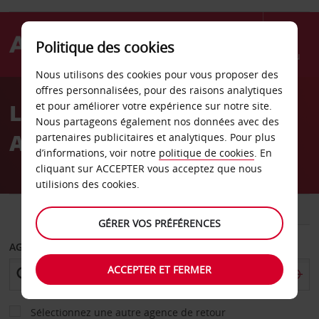
Politique des cookies
Menu
Nous utilisons des cookies pour vous proposer des
Welcome
offres personnalisées, pour des raisons analytiques
to
Location de voiture
et pour améliorer votre expérience sur notre site.
Avis
Nous partageons également nos données avec des
Arendal
partenaires publicitaires et analytiques. Pour plus
d’informations, voir notre
politique de cookies
. En
cliquant sur ACCEPTER vous acceptez que nous
utilisions des cookies.
VOITURE
UTILITAIRE
GÉRER VOS PRÉFÉRENCES
AGENCE DE DÉPART
ACCEPTER ET FERMER
Sélectionnez une autre agence de retour