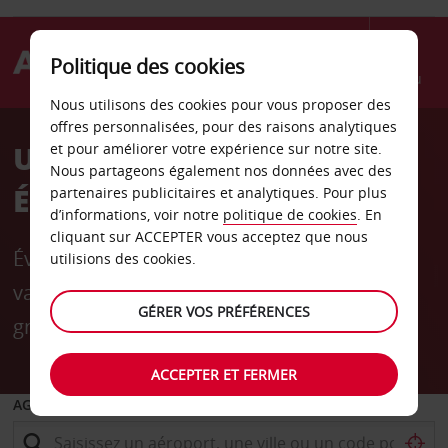
Politique des cookies
Menu
Nous utilisons des cookies pour vous proposer des
offres personnalisées, pour des raisons analytiques
Un avant-goût d’été:
et pour améliorer votre expérience sur notre site.
Nous partageons également nos données avec des
Économisez jusqu’à 20 %
partenaires publicitaires et analytiques. Pour plus
d’informations, voir notre
politique de cookies
. En
cliquant sur ACCEPTER vous acceptez que nous
Évitez la précipitation des voyages pour les
utilisions des cookies.
vacances grâce à l’annulation flexible et
GÉRER VOS PRÉFÉRENCES
gratuite.
ACCEPTER ET FERMER
AGENCE DE DÉPART