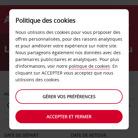
Politique des cookies
Menu
Nous utilisons des cookies pour vous proposer des
Welcome
offres personnalisées, pour des raisons analytiques
to
Location de voiture Passau
et pour améliorer votre expérience sur notre site.
Avis
Nous partageons également nos données avec des
partenaires publicitaires et analytiques. Pour plus
d’informations, voir notre
politique de cookies
. En
cliquant sur ACCEPTER vous acceptez que nous
VOITURE
UTILITAIRE
utilisions des cookies.
AGENCE DE DÉPART
GÉRER VOS PRÉFÉRENCES
ACCEPTER ET FERMER
Sélectionnez une autre agence de retour
DATE DE DÉPART
DATE DE RETOUR