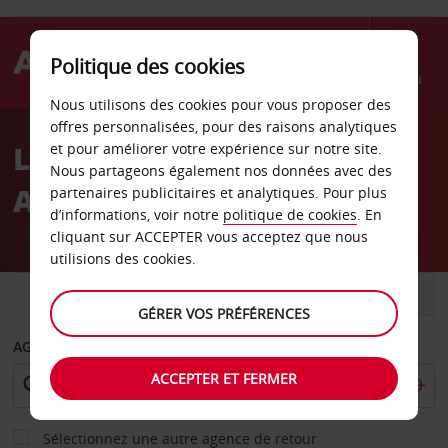
Politique des cookies
Menu
Nous utilisons des cookies pour vous proposer des
Welcome
offres personnalisées, pour des raisons analytiques
to
Location de voiture
et pour améliorer votre expérience sur notre site.
Avis
Nous partageons également nos données avec des
Aéroport de Nuremberg
partenaires publicitaires et analytiques. Pour plus
d’informations, voir notre
politique de cookies
. En
cliquant sur ACCEPTER vous acceptez que nous
utilisions des cookies.
VOITURE
UTILITAIRE
GÉRER VOS PRÉFÉRENCES
AGENCE DE DÉPART
ACCEPTER ET FERMER
Sélectionnez une autre agence de retour