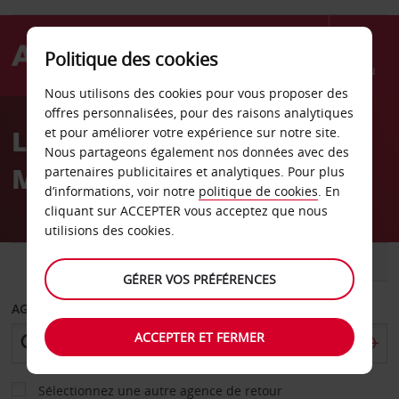
Politique des cookies
Menu
Nous utilisons des cookies pour vous proposer des
Welcome
offres personnalisées, pour des raisons analytiques
to
Location de voiture
et pour améliorer votre expérience sur notre site.
Avis
Nous partageons également nos données avec des
Mosbach
partenaires publicitaires et analytiques. Pour plus
d’informations, voir notre
politique de cookies
. En
cliquant sur ACCEPTER vous acceptez que nous
utilisions des cookies.
VOITURE
UTILITAIRE
GÉRER VOS PRÉFÉRENCES
AGENCE DE DÉPART
ACCEPTER ET FERMER
Sélectionnez une autre agence de retour