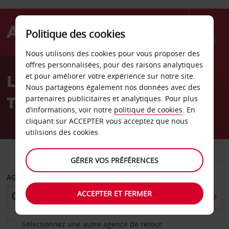
Politique des cookies
Menu
Nous utilisons des cookies pour vous proposer des
Welcome
offres personnalisées, pour des raisons analytiques
to
Location de voiture
et pour améliorer votre expérience sur notre site.
Avis
Nous partageons également nos données avec des
Toronto
partenaires publicitaires et analytiques. Pour plus
d’informations, voir notre
politique de cookies
. En
cliquant sur ACCEPTER vous acceptez que nous
utilisions des cookies.
VOITURE
UTILITAIRE
GÉRER VOS PRÉFÉRENCES
AGENCE DE DÉPART
ACCEPTER ET FERMER
Sélectionnez une autre agence de retour