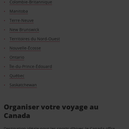
Colombie-Britannique
Manitoba
Terre-Neuve
New Brunswick
Territoires du Nord-Ouest
Nouvelle-Écosse
Ontario
Île-du-Prince-Édouard
Québec
Saskatchewan
Organiser votre voyage au
Canada
Destination idéale pour les sports d’hiver, le Canada offre