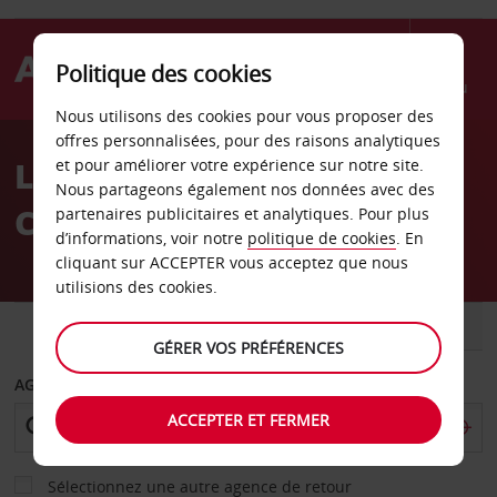
Politique des cookies
Menu
Nous utilisons des cookies pour vous proposer des
Welcome
offres personnalisées, pour des raisons analytiques
to
Location de voitures au
et pour améliorer votre expérience sur notre site.
Avis
Nous partageons également nos données avec des
Canada
partenaires publicitaires et analytiques. Pour plus
d’informations, voir notre
politique de cookies
. En
cliquant sur ACCEPTER vous acceptez que nous
utilisions des cookies.
VOITURE
UTILITAIRE
GÉRER VOS PRÉFÉRENCES
AGENCE DE DÉPART
ACCEPTER ET FERMER
Sélectionnez une autre agence de retour