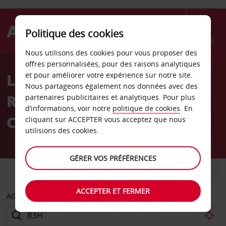
Politique des cookies
Menu
Nous utilisons des cookies pour vous proposer des
Welcome
offres personnalisées, pour des raisons analytiques
to
Location de voiture
et pour améliorer votre expérience sur notre site.
Avis
Nous partageons également nos données avec des
Richmond Hill Ontario
partenaires publicitaires et analytiques. Pour plus
d’informations, voir notre
politique de cookies
. En
Canada
cliquant sur ACCEPTER vous acceptez que nous
utilisions des cookies.
GÉRER VOS PRÉFÉRENCES
VOITURE
UTILITAIRE
ACCEPTER ET FERMER
AGENCE DE DÉPART