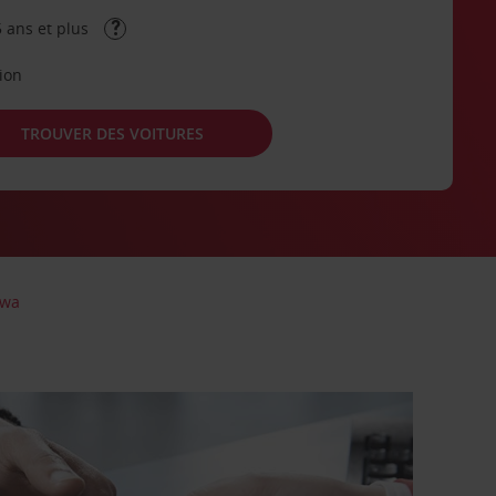
 ans et plus
tion
TROUVER DES VOITURES
awa