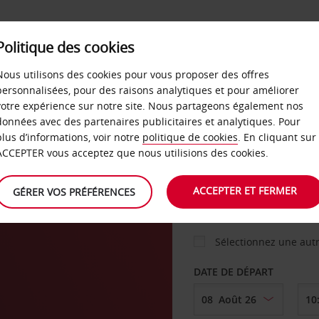
Politique des cookies
 PLANS
LIBRE-SERVICE
PRODUITS
ENTREPRI
Nous utilisons des cookies pour vous proposer des offres
personnalisées, pour des raisons analytiques et pour améliorer
votre expérience sur notre site. Nous partageons également nos
ture
données avec des partenaires publicitaires et analytiques. Pour
VOITURE
plus d’informations, voir notre
politique de cookies
. En cliquant sur
ACCEPTER vous acceptez que nous utilisions des cookies.
AGENCE DE DÉPART
ACCEPTER ET FERMER
GÉRER VOS PRÉFÉRENCES
Sélectionnez une aut
DATE DE DÉPART