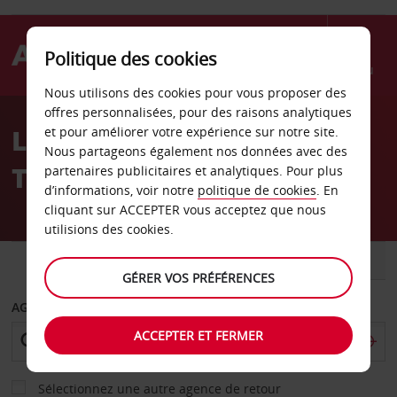
Politique des cookies
Menu
Nous utilisons des cookies pour vous proposer des
Welcome
offres personnalisées, pour des raisons analytiques
to
Location de voiture
et pour améliorer votre expérience sur notre site.
Avis
Nous partageons également nos données avec des
Trollhättan
partenaires publicitaires et analytiques. Pour plus
d’informations, voir notre
politique de cookies
. En
cliquant sur ACCEPTER vous acceptez que nous
utilisions des cookies.
VOITURE
UTILITAIRE
GÉRER VOS PRÉFÉRENCES
AGENCE DE DÉPART
ACCEPTER ET FERMER
Sélectionnez une autre agence de retour