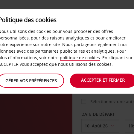
Politique des cookies
 PLANS
LIBRE-SERVICE
PRODUITS
ENTREPRI
Nous utilisons des cookies pour vous proposer des offres
personnalisées, pour des raisons analytiques et pour améliorer
votre expérience sur notre site. Nous partageons également nos
ture
données avec des partenaires publicitaires et analytiques. Pour
VOITURE
plus d’informations, voir notre
politique de cookies
. En cliquant sur
ACCEPTER vous acceptez que nous utilisions des cookies.
AGENCE DE DÉPART
ACCEPTER ET FERMER
GÉRER VOS PRÉFÉRENCES
Sélectionnez une aut
DATE DE DÉPART