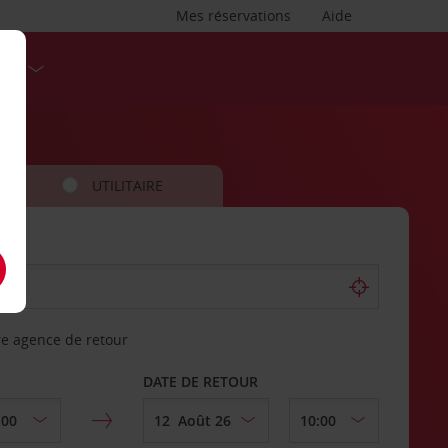
Mes réservations
Aide
SES
UTILITAIRE
re agence de retour
DATE DE RETOUR