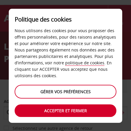
Politique des cookies
Menu
Nous utilisons des cookies pour vous proposer des
Welcome
offres personnalisées, pour des raisons analytiques
to
Location de voiture
et pour améliorer votre expérience sur notre site.
Avis
Nous partageons également nos données avec des
Plymouth
partenaires publicitaires et analytiques. Pour plus
d’informations, voir notre
politique de cookies
. En
cliquant sur ACCEPTER vous acceptez que nous
utilisions des cookies.
VOITURE
UTILITAIRE
GÉRER VOS PRÉFÉRENCES
AGENCE DE DÉPART
ACCEPTER ET FERMER
Sélectionnez une autre agence de retour