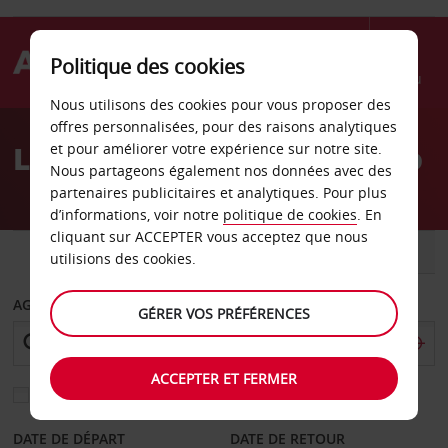
Politique des cookies
Menu
Nous utilisons des cookies pour vous proposer des
Welcome
offres personnalisées, pour des raisons analytiques
to
Location de voiture Aveiro
et pour améliorer votre expérience sur notre site.
Avis
Nous partageons également nos données avec des
partenaires publicitaires et analytiques. Pour plus
d’informations, voir notre
politique de cookies
. En
cliquant sur ACCEPTER vous acceptez que nous
VOITURE
UTILITAIRE
utilisions des cookies.
AGENCE DE DÉPART
GÉRER VOS PRÉFÉRENCES
ACCEPTER ET FERMER
Sélectionnez une autre agence de retour
DATE DE DÉPART
DATE DE RETOUR