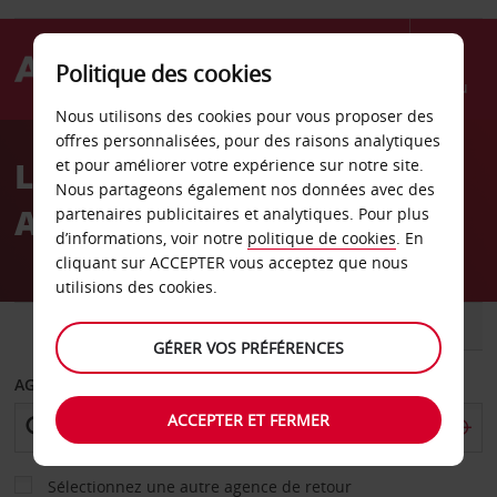
Politique des cookies
Menu
Nous utilisons des cookies pour vous proposer des
Welcome
offres personnalisées, pour des raisons analytiques
to
Location de voiture à
et pour améliorer votre expérience sur notre site.
Avis
Nous partageons également nos données avec des
Amsterdam
partenaires publicitaires et analytiques. Pour plus
d’informations, voir notre
politique de cookies
. En
cliquant sur ACCEPTER vous acceptez que nous
utilisions des cookies.
VOITURE
UTILITAIRE
GÉRER VOS PRÉFÉRENCES
AGENCE DE DÉPART
ACCEPTER ET FERMER
Sélectionnez une autre agence de retour