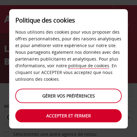
Politique des cookies
Menu
Nous utilisons des cookies pour vous proposer des
Welcome
offres personnalisées, pour des raisons analytiques
to
Location de voiture à
et pour améliorer votre expérience sur notre site.
Avis
Nous partageons également nos données avec des
Bergen
partenaires publicitaires et analytiques. Pour plus
d’informations, voir notre
politique de cookies
. En
cliquant sur ACCEPTER vous acceptez que nous
utilisions des cookies.
VOITURE
UTILITAIRE
GÉRER VOS PRÉFÉRENCES
AGENCE DE DÉPART
ACCEPTER ET FERMER
Sélectionnez une autre agence de retour