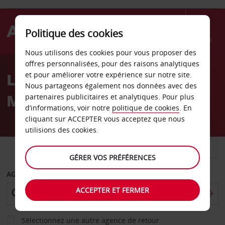
Politique des cookies
Menu
Nous utilisons des cookies pour vous proposer des
Welcome
offres personnalisées, pour des raisons analytiques
to
Location de voiture
et pour améliorer votre expérience sur notre site.
Avis
Nous partageons également nos données avec des
Malcesine
partenaires publicitaires et analytiques. Pour plus
d’informations, voir notre
politique de cookies
. En
cliquant sur ACCEPTER vous acceptez que nous
utilisions des cookies.
VOITURE
UTILITAIRE
GÉRER VOS PRÉFÉRENCES
AGENCE DE DÉPART
ACCEPTER ET FERMER
Sélectionnez une autre agence de retour