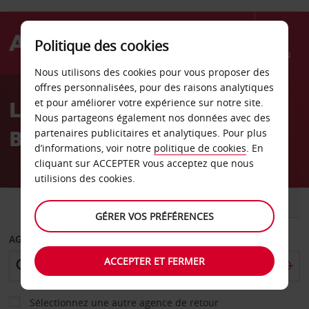
Politique des cookies
Menu
Nous utilisons des cookies pour vous proposer des
Welcome
offres personnalisées, pour des raisons analytiques
to
Location de voiture
et pour améliorer votre expérience sur notre site.
Avis
Nous partageons également nos données avec des
Bergame - Ville
partenaires publicitaires et analytiques. Pour plus
d’informations, voir notre
politique de cookies
. En
cliquant sur ACCEPTER vous acceptez que nous
utilisions des cookies.
VOITURE
UTILITAIRE
GÉRER VOS PRÉFÉRENCES
AGENCE DE DÉPART
ACCEPTER ET FERMER
Sélectionnez une autre agence de retour