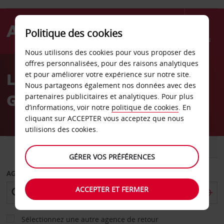
Politique des cookies
Menu
Nous utilisons des cookies pour vous proposer des
Welcome
offres personnalisées, pour des raisons analytiques
to
Location de voiture
et pour améliorer votre expérience sur notre site.
Avis
Nous partageons également nos données avec des
Gibraltar
partenaires publicitaires et analytiques. Pour plus
d’informations, voir notre
politique de cookies
. En
cliquant sur ACCEPTER vous acceptez que nous
utilisions des cookies.
VOITURE
UTILITAIRE
GÉRER VOS PRÉFÉRENCES
AGENCE DE DÉPART
ACCEPTER ET FERMER
Sélectionnez une autre agence de retour