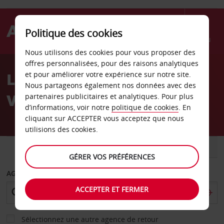
Politique des cookies
Menu
Nous utilisons des cookies pour vous proposer des
Welcome
offres personnalisées, pour des raisons analytiques
to
Location de voiture
et pour améliorer votre expérience sur notre site.
Avis
Nous partageons également nos données avec des
Vichy - Centre-ville
partenaires publicitaires et analytiques. Pour plus
d’informations, voir notre
politique de cookies
. En
cliquant sur ACCEPTER vous acceptez que nous
utilisions des cookies.
VOITURE
UTILITAIRE
GÉRER VOS PRÉFÉRENCES
AGENCE DE DÉPART
ACCEPTER ET FERMER
Sélectionnez une autre agence de retour